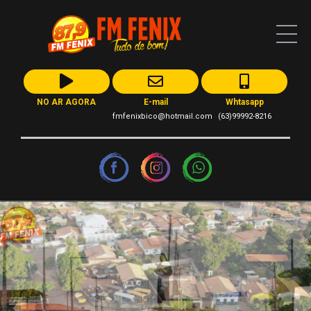
NO AR AGORA
E-mail
Whtasapp
fmfenixbico@hotmail.com
(63)99992-8216