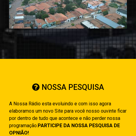
NOSSA PESQUISA
A Nossa Rádio esta evoluindo e com isso agora
elaboramos um novo Site para você nosso ouvinte ficar
por dentro de tudo que acontece e não perder nossa
programação.
PARTICIPE DA NOSSA PESQUISA DE
OPNIÃO!