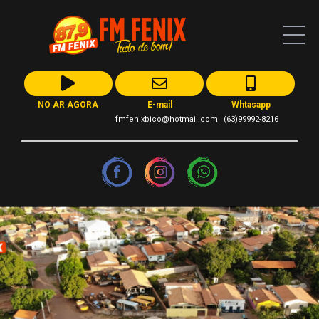
NO AR AGORA
E-mail
Whtasapp
fmfenixbico@hotmail.com
(63)99992-8216