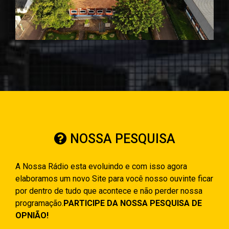
NOSSA PESQUISA
A Nossa Rádio esta evoluindo e com isso agora
elaboramos um novo Site para você nosso ouvinte ficar
por dentro de tudo que acontece e não perder nossa
programação.
PARTICIPE DA NOSSA PESQUISA DE
OPNIÃO!