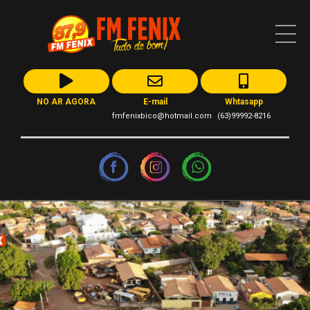
NO AR AGORA
E-mail
Whtasapp
fmfenixbico@hotmail.com
(63)99992-8216