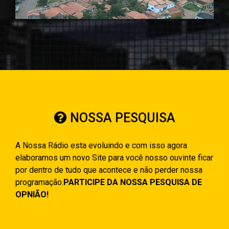
NOSSA PESQUISA
A Nossa Rádio esta evoluindo e com isso agora
elaboramos um novo Site para você nosso ouvinte ficar
por dentro de tudo que acontece e não perder nossa
programação.
PARTICIPE DA NOSSA PESQUISA DE
OPNIÃO!