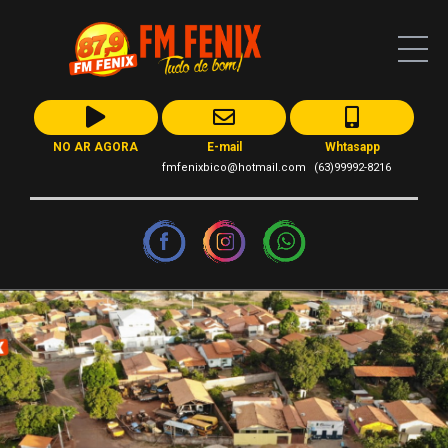
NO AR AGORA
E-mail
Whtasapp
fmfenixbico@hotmail.com
(63)99992-8216