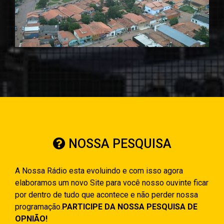
NOSSA PESQUISA
A Nossa Rádio esta evoluindo e com isso agora
elaboramos um novo Site para você nosso ouvinte ficar
por dentro de tudo que acontece e não perder nossa
programação.
PARTICIPE DA NOSSA PESQUISA DE
OPNIÃO!