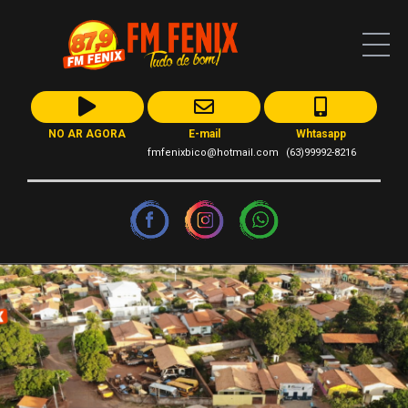
NO AR AGORA
E-mail
Whtasapp
fmfenixbico@hotmail.com
(63)99992-8216