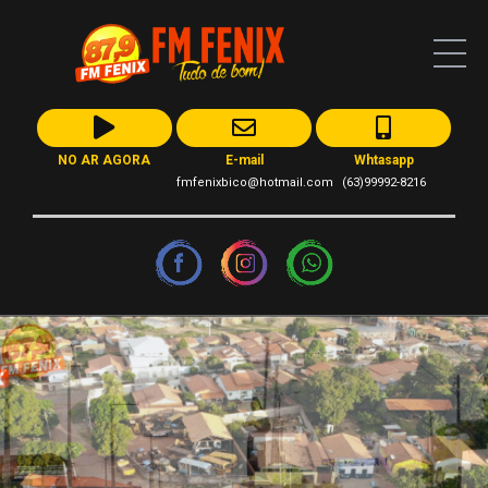
NO AR AGORA
E-mail
Whtasapp
fmfenixbico@hotmail.com
(63)99992-8216