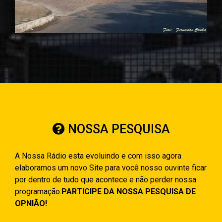
NOSSA PESQUISA
A Nossa Rádio esta evoluindo e com isso agora
elaboramos um novo Site para você nosso ouvinte ficar
por dentro de tudo que acontece e não perder nossa
programação.
PARTICIPE DA NOSSA PESQUISA DE
OPNIÃO!