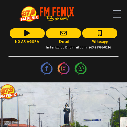
NO AR AGORA
E-mail
Whtasapp
fmfenixbico@hotmail.com
(63)99992-8216