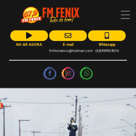
NO AR AGORA
E-mail
Whtasapp
fmfenixbico@hotmail.com
(63)99992-8216