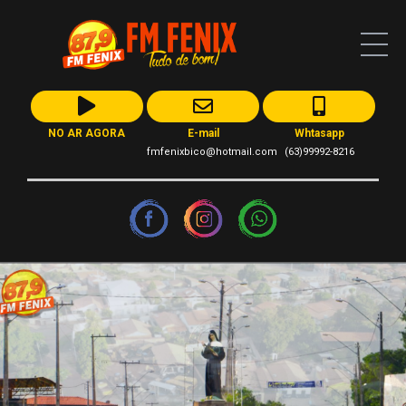
NO AR AGORA
E-mail
Whtasapp
fmfenixbico@hotmail.com
(63)99992-8216