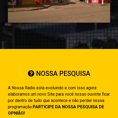
NOSSA PESQUISA
A Nossa Rádio esta evoluindo e com isso agora
elaboramos um novo Site para você nosso ouvinte ficar
por dentro de tudo que acontece e não perder nossa
programação.
PARTICIPE DA NOSSA PESQUISA DE
OPNIÃO!