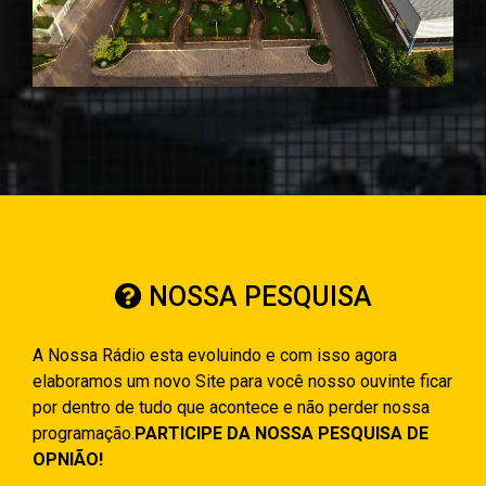
NOSSA PESQUISA
A Nossa Rádio esta evoluindo e com isso agora
elaboramos um novo Site para você nosso ouvinte ficar
por dentro de tudo que acontece e não perder nossa
programação.
PARTICIPE DA NOSSA PESQUISA DE
OPNIÃO!