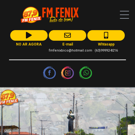
NO AR AGORA
E-mail
Whtasapp
fmfenixbico@hotmail.com
(63)99992-8216