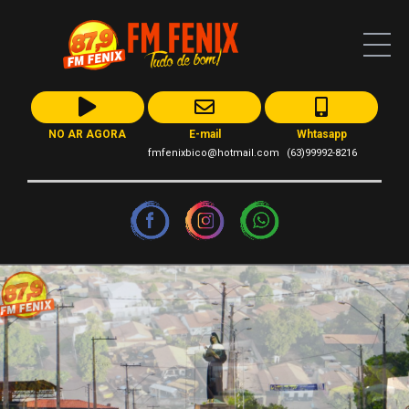
NO AR AGORA
E-mail
Whtasapp
fmfenixbico@hotmail.com
(63)99992-8216