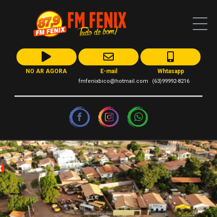
NO AR AGORA
E-mail
Whtasapp
fmfenixbico@hotmail.com
(63)99992-8216