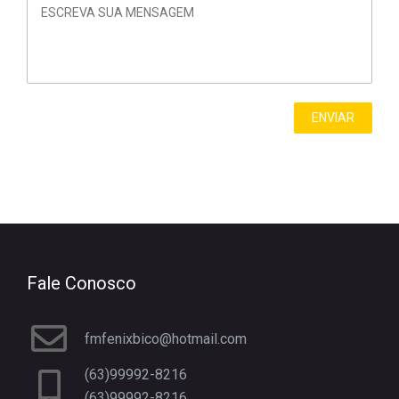
Fale Conosco
fmfenixbico@hotmail.com
(63)99992-8216
(63)99992-8216