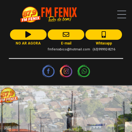
NO AR AGORA
E-mail
Whtasapp
fmfenixbico@hotmail.com
(63)99992-8216