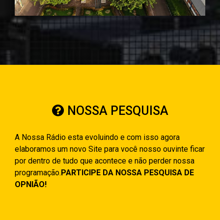
NOSSA PESQUISA
A Nossa Rádio esta evoluindo e com isso agora
elaboramos um novo Site para você nosso ouvinte ficar
por dentro de tudo que acontece e não perder nossa
programação.
PARTICIPE DA NOSSA PESQUISA DE
OPNIÃO!