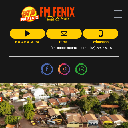
NO AR AGORA
E-mail
Whtasapp
fmfenixbico@hotmail.com
(63)99992-8216