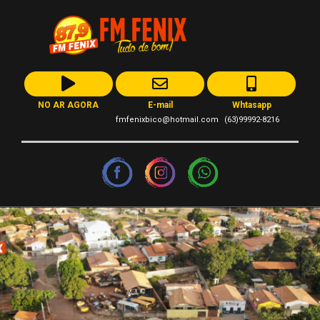
NO AR AGORA
E-mail
Whtasapp
fmfenixbico@hotmail.com
(63)99992-8216