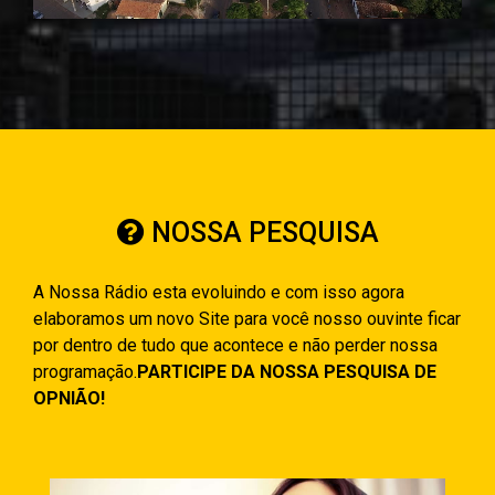
NOSSA PESQUISA
A Nossa Rádio esta evoluindo e com isso agora
elaboramos um novo Site para você nosso ouvinte ficar
por dentro de tudo que acontece e não perder nossa
programação.
PARTICIPE DA NOSSA PESQUISA DE
OPNIÃO!