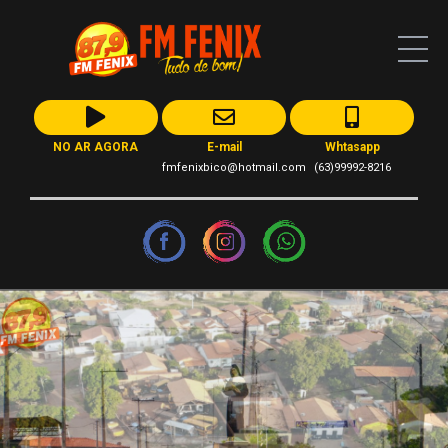
NO AR AGORA
E-mail
Whtasapp
fmfenixbico@hotmail.com
(63)99992-8216