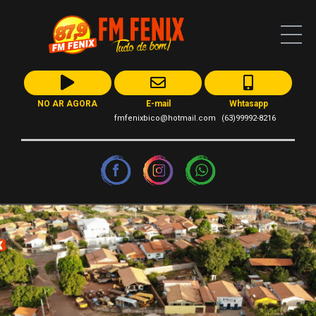
NO AR AGORA
E-mail
Whtasapp
fmfenixbico@hotmail.com
(63)99992-8216