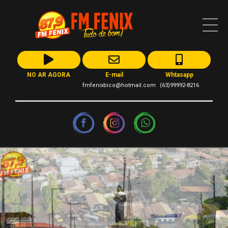
NO AR AGORA
E-mail
Whtasapp
fmfenixbico@hotmail.com
(63)99992-8216