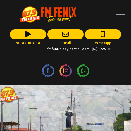
NO AR AGORA
E-mail
Whtasapp
fmfenixbico@hotmail.com
(63)99992-8216