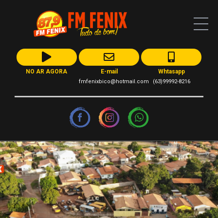
NO AR AGORA
E-mail
Whtasapp
fmfenixbico@hotmail.com
(63)99992-8216