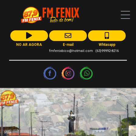
NO AR AGORA
E-mail
Whtasapp
fmfenixbico@hotmail.com
(63)99992-8216