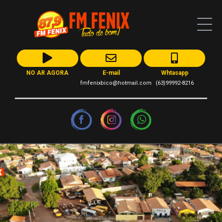
NO AR AGORA
E-mail
Whtasapp
fmfenixbico@hotmail.com
(63)99992-8216