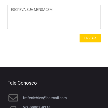
Fale Conosco
fmfenixbico@hotmail.com
(63)99992-8216