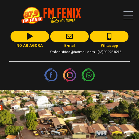
NO AR AGORA
E-mail
Whtasapp
fmfenixbico@hotmail.com
(63)99992-8216