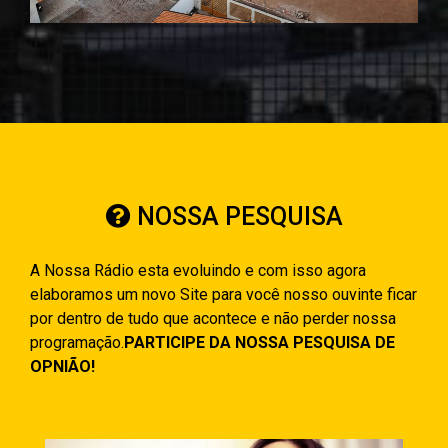
NOSSA PESQUISA
A Nossa Rádio esta evoluindo e com isso agora
elaboramos um novo Site para você nosso ouvinte ficar
por dentro de tudo que acontece e não perder nossa
programação.
PARTICIPE DA NOSSA PESQUISA DE
OPNIÃO!