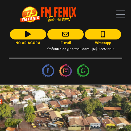
NO AR AGORA
E-mail
Whtasapp
fmfenixbico@hotmail.com
(63)99992-8216