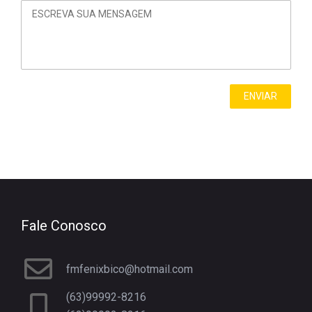
Fale Conosco
fmfenixbico@hotmail.com
(63)99992-8216