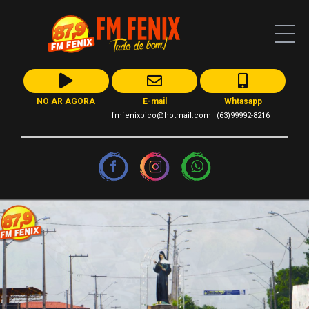
NO AR AGORA
E-mail
Whtasapp
fmfenixbico@hotmail.com
(63)99992-8216