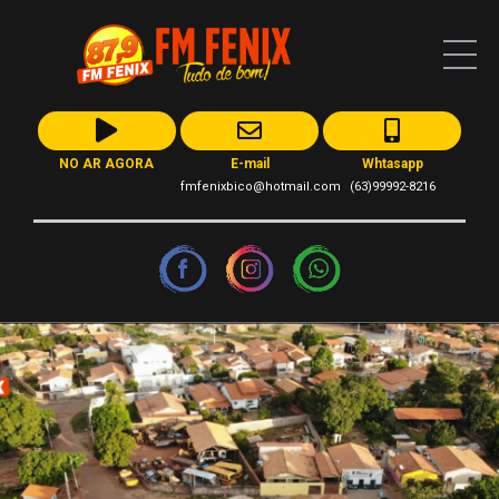
NO AR AGORA
E-mail
Whtasapp
fmfenixbico@hotmail.com
(63)99992-8216