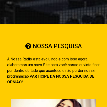
NOSSA PESQUISA
A Nossa Rádio esta evoluindo e com isso agora
elaboramos um novo Site para você nosso ouvinte ficar
por dentro de tudo que acontece e não perder nossa
programação.
PARTICIPE DA NOSSA PESQUISA DE
OPNIÃO!