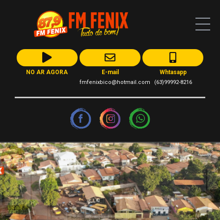
NO AR AGORA
E-mail
Whtasapp
fmfenixbico@hotmail.com
(63)99992-8216