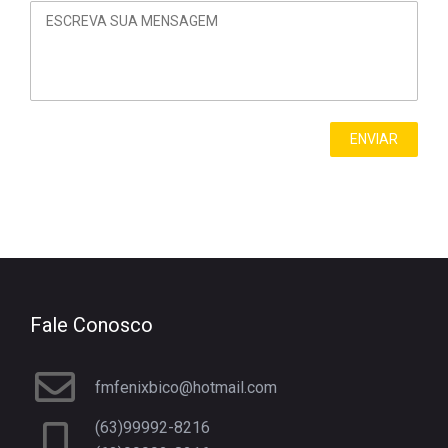
Fale Conosco
fmfenixbico@hotmail.com
(63)99992-8216