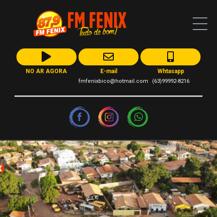
NO AR AGORA
E-mail
Whtasapp
fmfenixbico@hotmail.com
(63)99992-8216