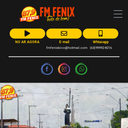
NO AR AGORA
E-mail
Whtasapp
fmfenixbico@hotmail.com
(63)99992-8216