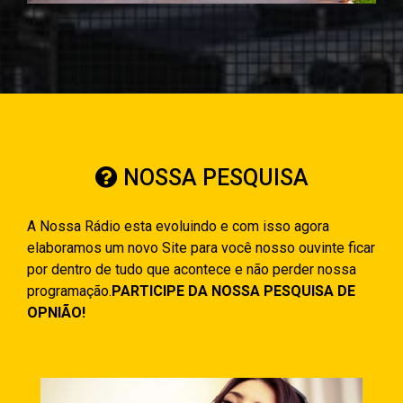
NOSSA PESQUISA
A Nossa Rádio esta evoluindo e com isso agora
elaboramos um novo Site para você nosso ouvinte ficar
por dentro de tudo que acontece e não perder nossa
programação.
PARTICIPE DA NOSSA PESQUISA DE
OPNIÃO!