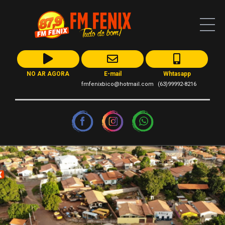
NO AR AGORA
E-mail
Whtasapp
fmfenixbico@hotmail.com
(63)99992-8216