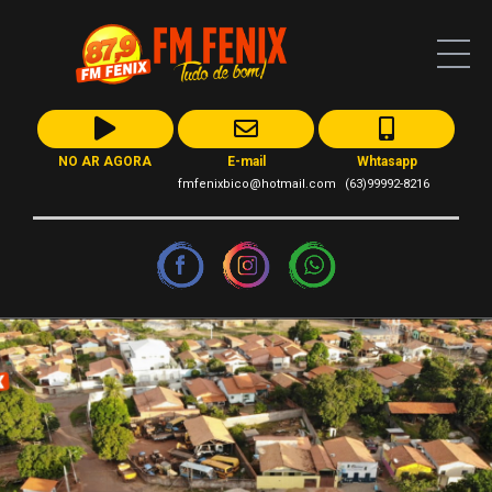
NO AR AGORA
E-mail
Whtasapp
fmfenixbico@hotmail.com
(63)99992-8216