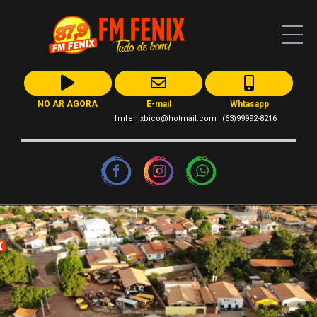
NO AR AGORA
E-mail
Whtasapp
fmfenixbico@hotmail.com
(63)99992-8216