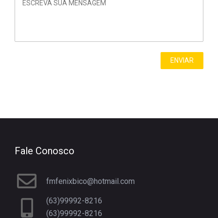
Fale Conosco
fmfenixbico@hotmail.com
(63)99992-8216
(63)99992-8216