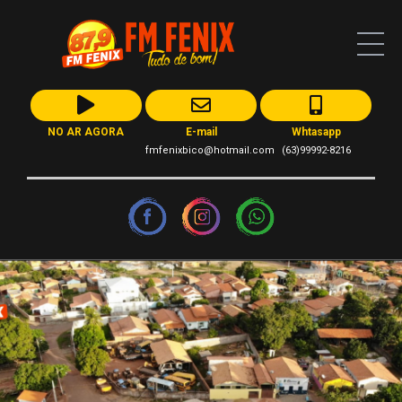
NO AR AGORA
E-mail
Whtasapp
fmfenixbico@hotmail.com
(63)99992-8216