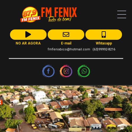
NO AR AGORA
E-mail
Whtasapp
fmfenixbico@hotmail.com
(63)99992-8216