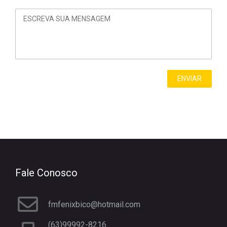
Fale Conosco
fmfenixbico@hotmail.com
(63)99992-8216