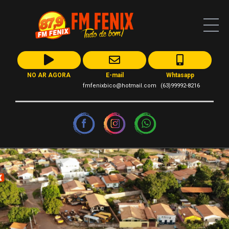
NO AR AGORA
E-mail
Whtasapp
fmfenixbico@hotmail.com
(63)99992-8216