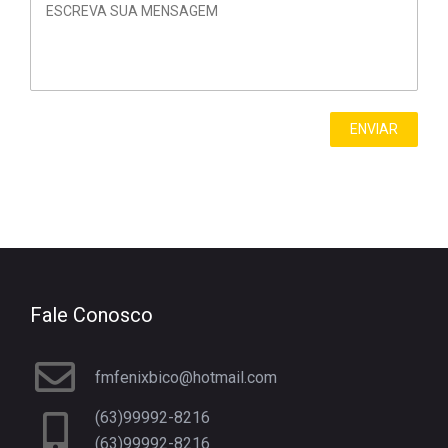
Fale Conosco
fmfenixbico@hotmail.com
(63)99992-8216
(63)99992-8216