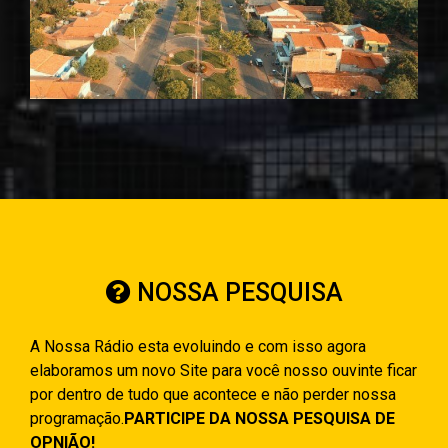
NOSSA PESQUISA
A Nossa Rádio esta evoluindo e com isso agora
elaboramos um novo Site para você nosso ouvinte ficar
por dentro de tudo que acontece e não perder nossa
programação.
PARTICIPE DA NOSSA PESQUISA DE
OPNIÃO!