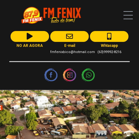
NO AR AGORA
E-mail
Whtasapp
fmfenixbico@hotmail.com
(63)99992-8216