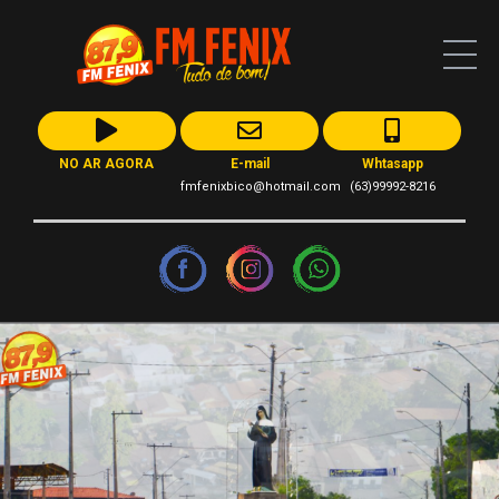
NO AR AGORA
E-mail
Whtasapp
fmfenixbico@hotmail.com
(63)99992-8216