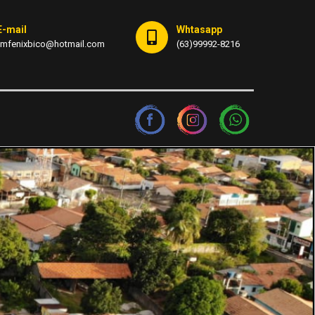
E-mail
Whtasapp
fmfenixbico@hotmail.com
(63)99992-8216