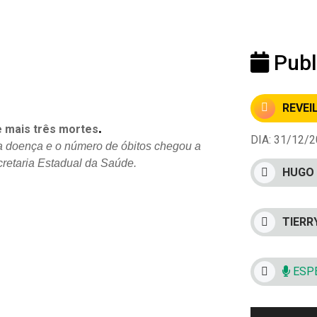
Publ
REVEI
.
e mais três mortes
DIA: 31/12/20
a doença e o
número de óbitos chegou a
cretaria Estadual da Saúde.
HUGO 
TIERR
ESPE