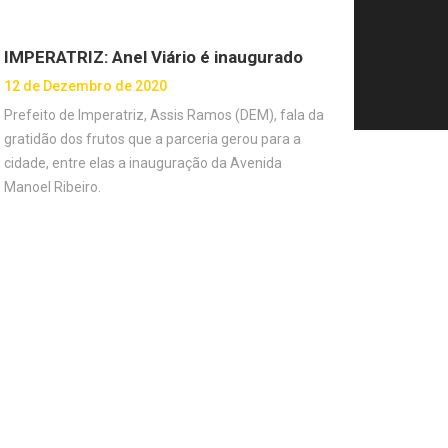
IMPERATRIZ: Anel Viário é inaugurado
12 de Dezembro de 2020
Prefeito de Imperatriz, Assis Ramos (DEM), fala da
gratidão dos frutos que a parceria gerou para a
cidade, entre elas a inauguração da Avenida
Manoel Ribeiro.