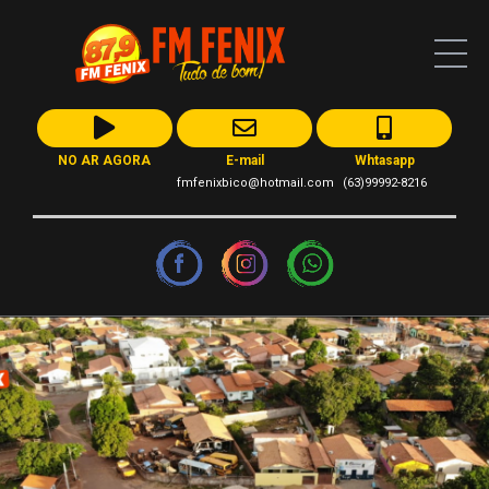
NO AR AGORA
E-mail
Whtasapp
fmfenixbico@hotmail.com
(63)99992-8216