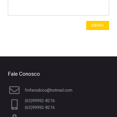
Fale Conosco
fmfenixbico@hotmail.com
(63)99992-8216
(63)99992-8216