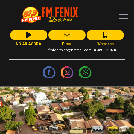
NO AR AGORA
E-mail
Whtasapp
fmfenixbico@hotmail.com
(63)99992-8216