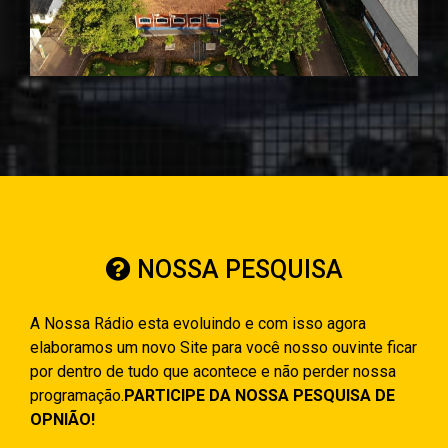
NOSSA PESQUISA
A Nossa Rádio esta evoluindo e com isso agora
elaboramos um novo Site para você nosso ouvinte ficar
por dentro de tudo que acontece e não perder nossa
programação.
PARTICIPE DA NOSSA PESQUISA DE
OPNIÃO!