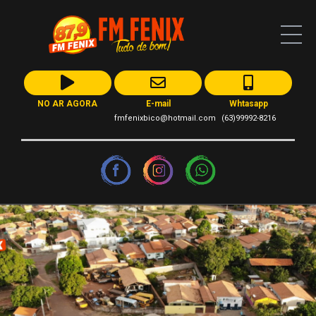
NO AR AGORA
E-mail
Whtasapp
fmfenixbico@hotmail.com
(63)99992-8216