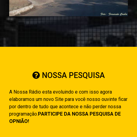
NOSSA PESQUISA
A Nossa Rádio esta evoluindo e com isso agora
elaboramos um novo Site para você nosso ouvinte ficar
por dentro de tudo que acontece e não perder nossa
programação.
PARTICIPE DA NOSSA PESQUISA DE
OPNIÃO!