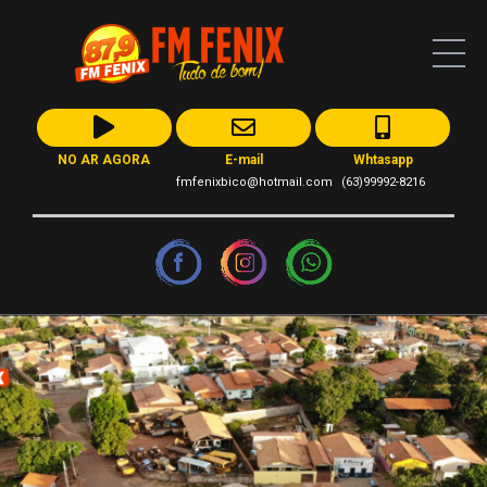
NO AR AGORA
E-mail
Whtasapp
fmfenixbico@hotmail.com
(63)99992-8216