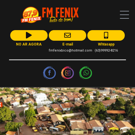
NO AR AGORA
E-mail
Whtasapp
fmfenixbico@hotmail.com
(63)99992-8216