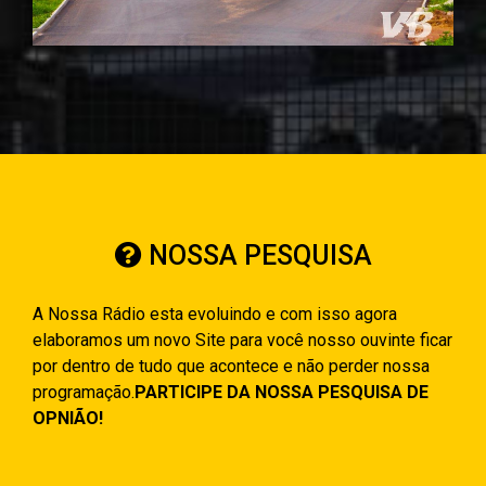
NOSSA PESQUISA
A Nossa Rádio esta evoluindo e com isso agora
elaboramos um novo Site para você nosso ouvinte ficar
por dentro de tudo que acontece e não perder nossa
programação.
PARTICIPE DA NOSSA PESQUISA DE
OPNIÃO!