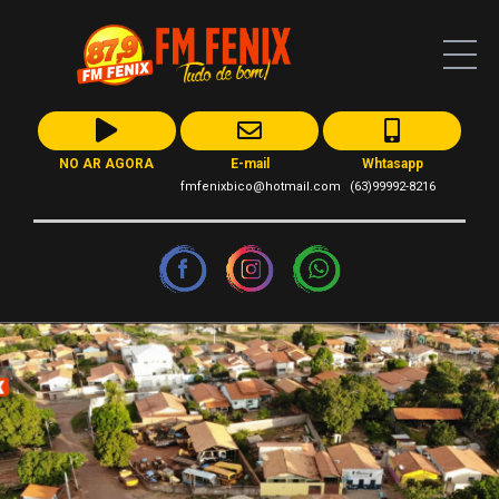
NO AR AGORA
E-mail
Whtasapp
fmfenixbico@hotmail.com
(63)99992-8216