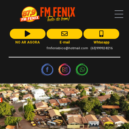
NO AR AGORA
E-mail
Whtasapp
fmfenixbico@hotmail.com
(63)99992-8216