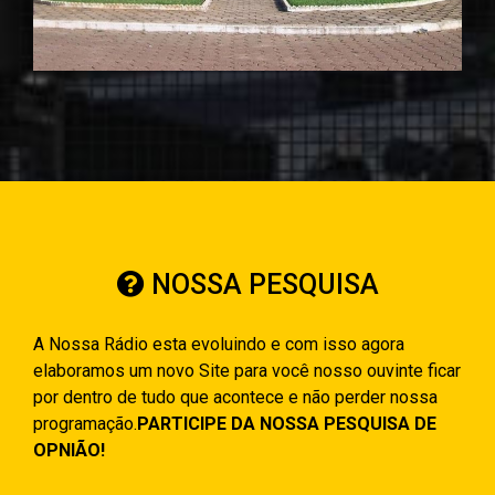
NOSSA PESQUISA
A Nossa Rádio esta evoluindo e com isso agora
elaboramos um novo Site para você nosso ouvinte ficar
por dentro de tudo que acontece e não perder nossa
programação.
PARTICIPE DA NOSSA PESQUISA DE
OPNIÃO!