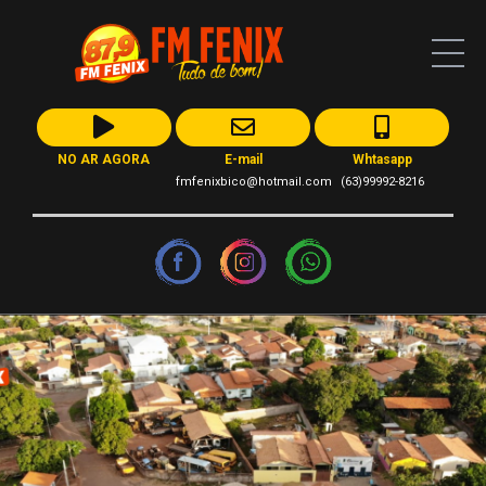
NO AR AGORA
E-mail
Whtasapp
fmfenixbico@hotmail.com
(63)99992-8216