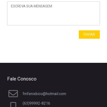
Fale Conosco
fmfenixbico@hotmail.com
(63)99992-8216