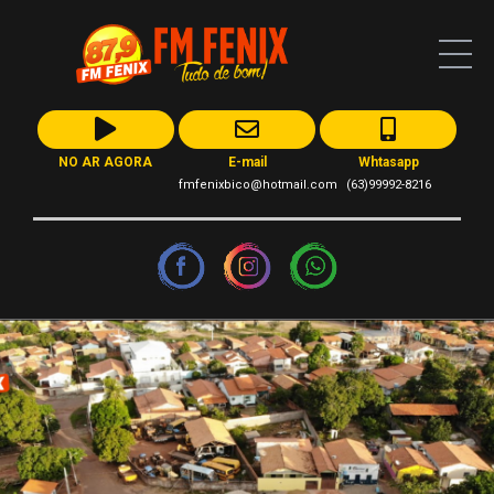
NO AR AGORA
E-mail
Whtasapp
fmfenixbico@hotmail.com
(63)99992-8216