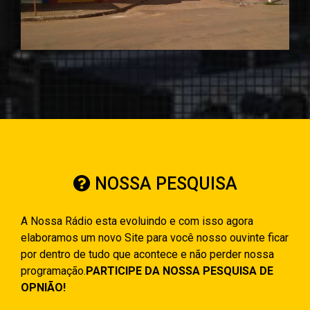
NOSSA PESQUISA
A Nossa Rádio esta evoluindo e com isso agora
elaboramos um novo Site para você nosso ouvinte ficar
por dentro de tudo que acontece e não perder nossa
programação.
PARTICIPE DA NOSSA PESQUISA DE
OPNIÃO!