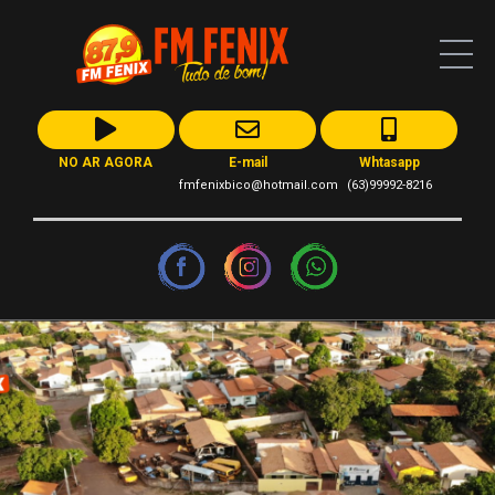
NO AR AGORA
E-mail
Whtasapp
fmfenixbico@hotmail.com
(63)99992-8216