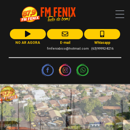
NO AR AGORA
E-mail
Whtasapp
fmfenixbico@hotmail.com
(63)99992-8216