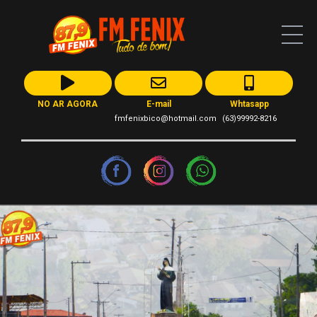
NO AR AGORA
E-mail
Whtasapp
fmfenixbico@hotmail.com
(63)99992-8216